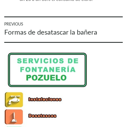
Navegación
PREVIOUS
Previous
Formas de desatascar la bañera
de
post:
entradas