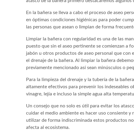
atasco de la bañera primero destacaremos algunos c
En la bañera se lleva a cabo el proceso de aseo per
en óptimas condiciones higiénicas para poder cumpl
las personas que asean o limpian de forma frecuente
Limpiar la bañera con regularidad es una de las mane
puesto que sin el aseo pertinente se comienzan a f
jabón u otros productos de aseo personal que con e
el drenaje de la bañera. Al limpiar la bañera debem
previamente mencionado así sean minúsculos o pe
Para la limpieza del drenaje y la tubería de la bañ
altamente efectivos para prevenir los indeseables o
vinagre, lejía e incluso la simple agua alta temperat
Un consejo que no solo es útil para evitar los atasc
cuidar el medio ambiente es hacer uso consiente y 
utilizar de forma indiscriminada estos productos n
afecta al ecosistema.