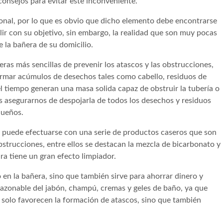
onsejos para evitar este inconveniente.
sonal, por lo que es obvio que dicho elemento debe encontrarse
ir con su objetivo, sin embargo, la realidad que son muy pocas
 la bañera de su domicilio.
ras más sencillas de prevenir los atascos y las obstrucciones,
ormar acúmulos de desechos tales como cabello, residuos de
l tiempo generan una masa solida capaz de obstruir la tubería o
os asegurarnos de despojarla de todos los desechos y residuos
queños.
era puede efectuarse con una serie de productos caseros que son
bstrucciones, entre ellos se destacan la mezcla de bicarbonato y
ura tiene un gran efecto limpiador.
o en la bañera, sino que también sirve para ahorrar dinero y
razonable del jabón, champú, cremas y geles de baño, ya que
o solo favorecen la formación de atascos, sino que también