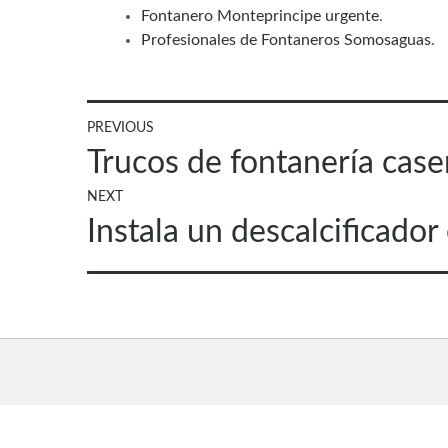
Fontanero Monteprincipe urgente
.
Profesionales de Fontaneros Somosaguas
.
Navegación
PREVIOUS
Previous
Trucos de fontanería case
de
post:
NEXT
entradas
Next
Instala un descalcificador
post: