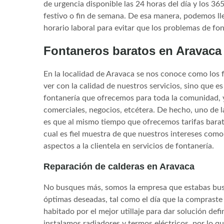
de urgencia disponible las 24 horas del día y los 365
festivo o fin de semana. De esa manera, podemos lle
horario laboral para evitar que los problemas de fo
Fontaneros baratos en Aravaca
En la localidad de Aravaca se nos conoce como los 
ver con la calidad de nuestros servicios, sino que e
fontanería que ofrecemos para toda la comunidad, 
comerciales, negocios, etcétera. De hecho, uno de l
es que al mismo tiempo que ofrecemos tarifas bara
cual es fiel muestra de que nuestros intereses como
aspectos a la clientela en servicios de fontanería.
Reparación de calderas en Aravaca
No busques más, somos la empresa que estabas busc
óptimas deseadas, tal como el día que la compraste
habitado por el mejor utillaje para dar solución def
instalamos radiadores y termos eléctricos, por lo q