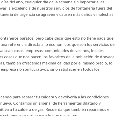
 días del año, cualquier día de la semana sin importar si es
var la excelencia de nuestros servicios de fontanería fuera del
ntanería de urgencia se agraven y causen más daños y molestias.
fontaneros baratos, pero cabe decir que esto no tiene nada que
s una referencia directa a lo económicos que son los servicios de
ya sean casas, empresas, comunidades de vecinos, locales
as cosas que nos hacen los favoritos de la población de Aravaca
tas, también ofrecemos máxima calidad por el mismo precio, lo
 empresa no son lucrativos, sino satisfacer en todos los
ando para reparar tu caldera y devolverla a las condiciones
 nueva. Contamos un arsenal de herramientas dilatado y
initiva a tu caldera de gas. Recuerda que también reparamos e
ue estamos a tu orden para lo que necesites.